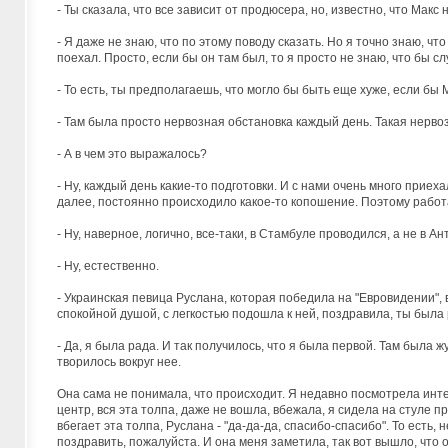
- Ты сказала, что все зависит от продюсера, но, известно, что Макс
- Я даже не знаю, что по этому поводу сказать. Но я точно знаю, что
поехал. Просто, если бы он там был, то я просто не знаю, что бы сл
- То есть, ты предполагаешь, что могло бы быть еще хуже, если бы
- Там была просто нервозная обстановка каждый день. Такая нерво
- А в чем это выражалось?
- Ну, каждый день какие-то подготовки. И с нами очень много приех
далее, постоянно происходило какое-то копошение. Поэтому работа
- Ну, наверное, логично, все-таки, в Стамбуле проводился, а не в Ант
- Ну, естественно.
- Украинская певица Руслана, которая победила на "Евровидении", в
спокойной душой, с легкостью подошла к ней, поздравила, ты была
- Да, я была рада. И так получилось, что я была первой. Там была 
творилось вокруг нее.
Она сама не понимала, что происходит. Я недавно посмотрела инте
центр, вся эта толпа, даже не вошла, вбежала, я сидела на стуле 
вбегает эта толпа, Руслана - "да-да-да, спасибо-спасибо". То есть,
поздравить, пожалуйста. И она меня заметила, так вот вышло, что 