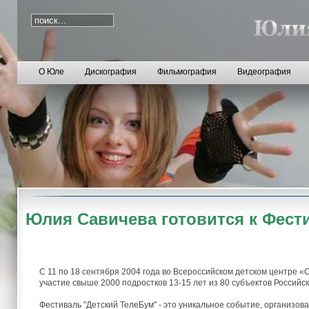
О Юле
Дискография
Фильмография
Видеография
Юлия Савичева готовится к Фест
С 11 по 18 сентября 2004 года во Всероссийском детском центре «
участие свыше 2000 подростков 13-15 лет из 80 субъектов Российс
Фестиваль "Детский ТелеБум" - это уникальное событие, организ