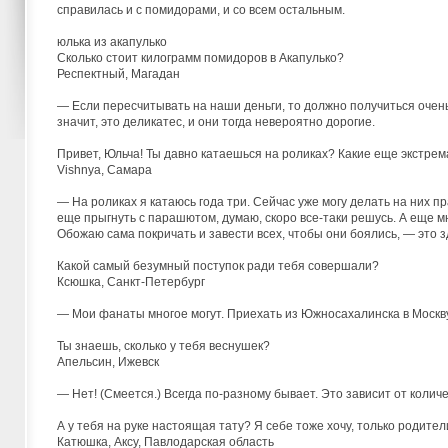
справилась и с помидорами, и со всем остальным.
юлька из акапулько
Сколько стоит килограмм помидоров в Акапулько?
Респектный, Магадан
— Если пересчитывать на наши деньги, то должно получиться очень д
значит, это деликатес, и они тогда невероятно дорогие.
Привет, Юльча! Ты давно катаешься на роликах? Какие еще экстре
Vishnya, Самара
— На роликах я катаюсь года три. Сейчас уже могу делать на них п
еще прыгнуть с парашютом, думаю, скоро все-таки решусь. А еще м
Обожаю сама покричать и завести всех, чтобы они боялись, — это з
Какой самый безумный поступок ради тебя совершали?
Ксюшка, Санкт-Петербург
— Мои фанаты многое могут. Приехать из Южносахалинска в Москву
Ты знаешь, сколько у тебя веснушек?
Апельсин, Ижевск
— Нет! (Смеется.) Всегда по-разному бывает. Это зависит от колич
А у тебя на руке настоящая тату? Я себе тоже хочу, только родите
Катюшка, Аксу, Павлодарская область