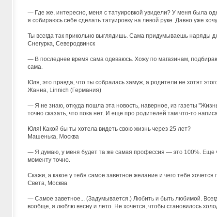
— Где же, интересно, меня с татуировкой увидели? У меня была од
я собираюсь себе сделать татуировку на левой руке. Давно уже хоч
Ты всегда так прикольно выглядишь. Сама придумываешь наряды д
Снегурка, Северодвинск
— В последнее время сама одеваюсь. Хожу по магазинам, подбираю 
сама.
Юля, это правда, что ты собралась замуж, а родители не хотят этог
Жанна, Linnich (Германия)
— Я не знаю, откуда пошла эта новость, наверное, из газеты "Жизнь
точно сказать, что пока нет. И еще про родителей там что-то напис
Юля! Какой бы ты хотела видеть свою жизнь через 25 лет?
Машенька, Москва
— Я думаю, у меня будет та же самая профессия — это 100%. Еще ч
моменту точно.
Скажи, а какое у тебя самое заветное желание и чего тебе хочется
Света, Москва
— Самое заветное... (Задумывается.) Любить и быть любимой. Всегда
вообще, я люблю весну и лето. Не хочется, чтобы становилось холо