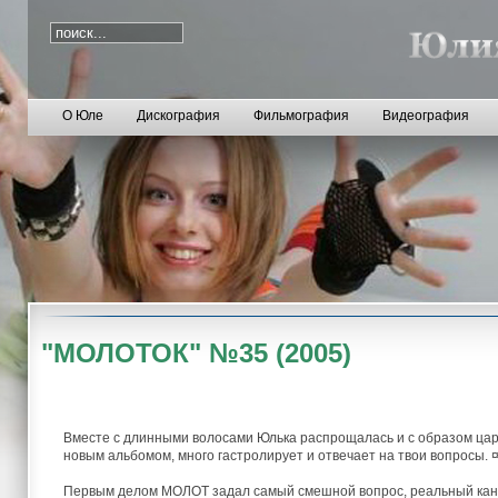
О Юле
Дискография
Фильмография
Видеография
"МОЛОТОК" №35 (2005)
Вместе с длинными волосами Юлька распрощалась и с образом цар
новым альбомом, много гастролирует и отвечает на твои вопросы. 
Первым делом МОЛОТ задал самый смешной вопрос, реальный кандида