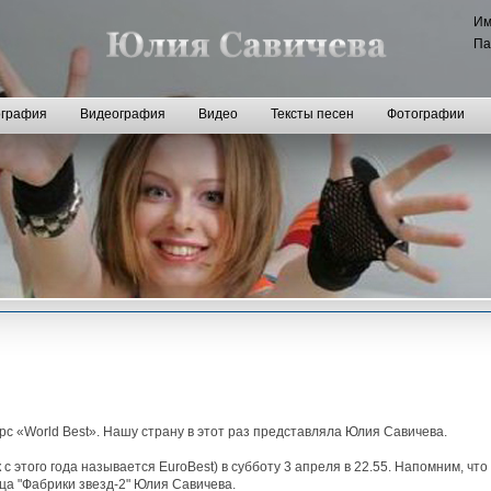
И
Па
графия
Видеография
Видео
Тексты песен
Фотографии
рс «World Best». Нашу страну в этот раз представляла Юлия Савичева.
с этого года называется EuroBest) в субботу 3 апреля в 22.55. Напомним, что
ца "Фабрики звезд-2" Юлия Савичева.