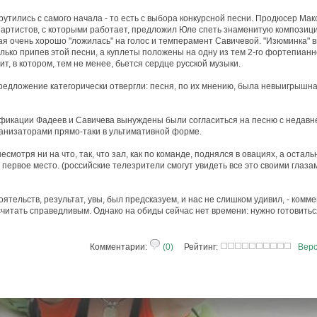
рутились с самого начала - то есть с выбора конкурсной песни. Продюсер Ма
артистов, с которыми работает, предложил Юле спеть знаменитую композицию 
ая очень хорошо "ложилась" на голос и темперамент Савичевой. "Изюминка" в
ько припев этой песни, а куплеты положены на одну из тем 2-го фортепианн
, в котором, тем не менее, бьется сердце русской музыки.
редложение категорически отвергли: песня, по их мнению, была невыигрышна
ификации Фадеев и Савичева вынуждены были согласиться на песню с недавн
ганизаторами прямо-таки в ультимативной форме.
смотря ни на что, так, что зал, как по команде, поднялся в овациях, а остал
первое место. (российские телезрители смогут увидеть все это своими глаза
ятельств, результат, увы, был предсказуем, и нас не слишком удивил, - ком
читать справедливым. Однако на обиды сейчас нет времени: нужно готовиться
Комментарии:
(0)
Рейтинг:
Верс