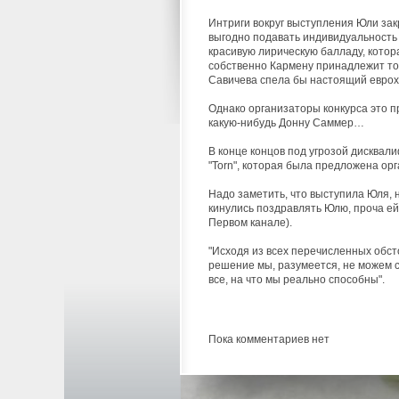
Интриги вокруг выступления Юли зак
выгодно подавать индивидуальность 
красивую лирическую балладу, котор
собственно Кармену принадлежит тол
Савичева спела бы настоящий еврохит
Однако организаторы конкурса это п
какую-нибудь Донну Саммер…
В конце концов под угрозой дисквал
"Torn", которая была предложена ор
Надо заметить, что выступила Юля, не
кинулись поздравлять Юлю, проча ей 
Первом канале).
"Исходя из всех перечисленных обсто
решение мы, разумеется, не можем с
все, на что мы реально способны".
Пока комментариев нет