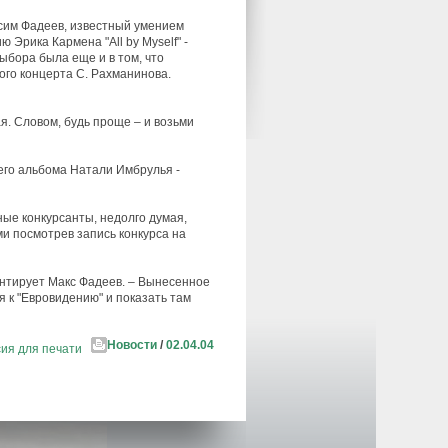
ксим Фадеев, известный умением
Эрика Кармена "All by Myself" -
ыбора была еще и в том, что
ого концерта С. Рахманинова.
я. Словом, будь проще – и возьми
его альбома Натали Имбрулья -
ьные конкурсанты, недолго думая,
ми посмотрев запись конкурса на
ментирует Макс Фадеев. – Вынесенное
 к "Евровидению" и показать там
Новости
/
02.04.04
ия для печати