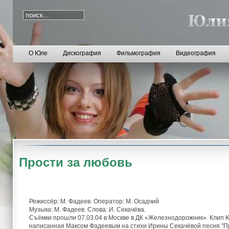
О Юле
Дискография
Фильмография
Видеография
Прости за любовь
Режиссёр: М. Фадеев. Оператор: М. Осадчий
Музыка: М. Фадеев. Слова: И. Секачёва.
Съёмки прошли 07.03.04 в Москве в ДК «Железнодорожник». Клип Ю
написанная Максом Фадеевым на стихи Ирины Секачёвой песня "Про