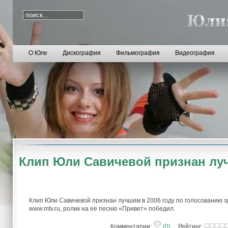
О Юле
Дискография
Фильмография
Видеография
Клип Юли Савичевой признан л
Клип Юли Савичевой признан лучшим в 2006 году по голосованию з
www.mtv.ru, ролик на ее песню «Привет» победил.
Комментарии:
(0)
Рейтинг: