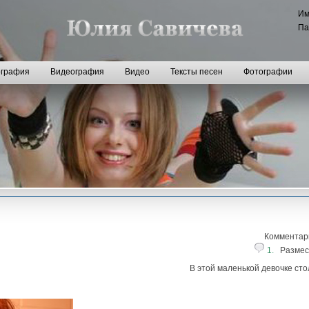
И
Па
графия
Видеография
Видео
Тексты песен
Фотографии
Комментар
1.
Размес
В этой маленькой девочке сто