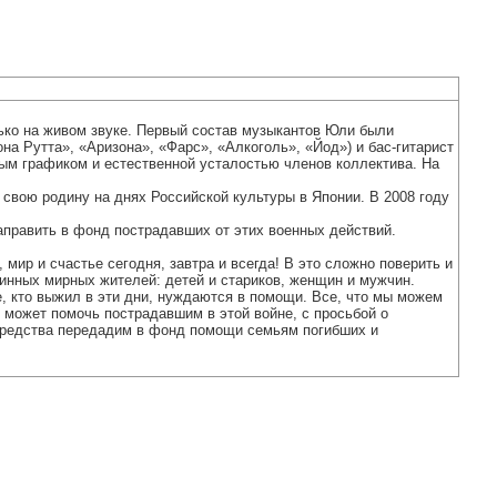
лько на живом звуке. Первый состав музыкантов Юли были
на Рутта», «Аризона», «Фарс», «Алкоголь», «Йод») и бас-гитарист
ным графиком и естественной усталостью членов коллектива. На
свою родину на днях Российской культуры в Японии. В 2008 году
аправить в фонд пострадавших от этих военных действий.
 мир и счастье сегодня, завтра и всегда! В это сложно поверить и
евинных мирных жителей: детей и стариков, женщин и мужчин.
е, кто выжил в эти дни, нуждаются в помощи. Все, что мы можем
 и может помочь пострадавшим в этой войне, с просьбой о
 средства передадим в фонд помощи семьям погибших и