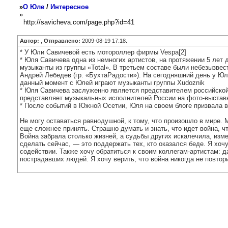
»
О Юле
/
Интересное
»
http://savicheva.com/page.php?id=41
Автор:
,
Отправлено:
2009-08-19 17:18.
* У Юли Савичевой есть мотороллер фирмы Vespa[2]
* Юля Савичева одна из немногих артистов, на протяжении 5 лет
музыканты из группы «Total». В третьем составе были небезызвес
Андрей Лебедев (гр. «БухтаРадости»). На сегодняшний день у Юл
данный момент с Юлей играют музыканты группы Xudoznik
* Юля Савичева заслуженно является представителем российской 
представляет музыкальных исполнителей России на фото-выставк
* После событий в Южной Осетии, Юля на своем блоге призвала в
Не могу оставаться равнодушной, к тому, что произошло в мире. М
еще сложнее принять. Страшно думать и знать, что идет война, ч
Война забрала столько жизней, а судьбы других искалечила, изме
сделать сейчас, — это поддержать тех, кто оказался беде. Я хочу
содействии. Также хочу обратиться к своим коллегам-артистам: 
пострадавших людей. Я хочу верить, что война никогда не повто