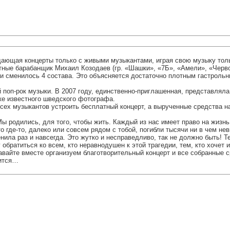
 дающая концерты только с живыми музыкантами, играя свою музыку то
тные барабанщик Михаил Козодаев (гр. «Шашки», «7Б», «Амели», «Черво
и сменилось 4 состава. Это объясняется достаточно плотным гастроль
поп-рок музыки. В 2007 году, единственно-приглашенная, представляла 
е известного шведского фотографа.
сех музыкантов устроить бесплатный концерт, а вырученные средства н
ы родились, для того, чтобы жить. Каждый из нас имеет право на жизнь,
то где-то, далеко или совсем рядом с тобой, погибли тысячи ни в чем н
нила раз и навсегда. Это жутко и несправедливо, так не должно быть! Т
 обратиться ко всем, кто неравнодушен к этой трагедии, тем, кто хочет
давайте вместе организуем благотворительный концерт и все собранные
рится…