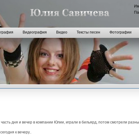
И
Па
графия
Видеография
Видео
Тексты песен
Фотографии
 часть дня и вечер в компании Юлии, играли в бильярд, потом смотрели разн
егодня к вечеру..