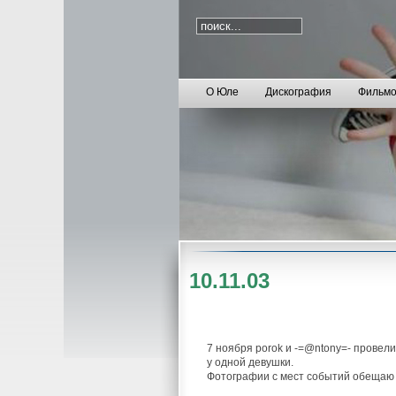
О Юле
Дискография
Фильмо
10.11.03
7 ноября porok и -=@ntony=- провели
у одной девушки.
Фотографии с мест событий обещаю с