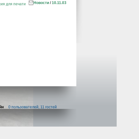
Новости
/
10.11.03
ия для печати
йн
0 пользователей, 11 гостей