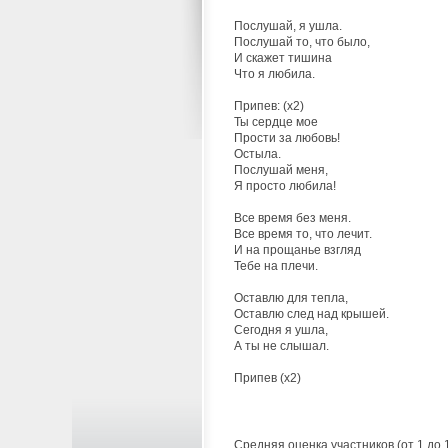
Послушай, я ушла.
Послушай то, что было,
И скажет тишина
Что я любила.
Припев: (x2)
Ты сердце мое
Прости за любовь!
Остыла.
Послушай меня,
Я просто любила!
Все время без меня.
Все время то, что лечит.
И на прощанье взгляд
Тебе на плечи.
Оставлю для тепла,
Оставлю след над крышей.
Сегодня я ушла,
А ты не слышал.
Припев (x2)
Средняя оценка участников (от 1 до