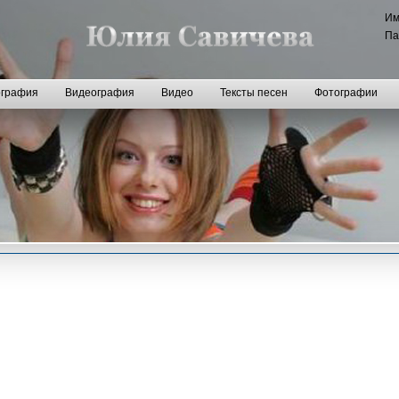
И
Па
графия
Видеография
Видео
Тексты песен
Фотографии