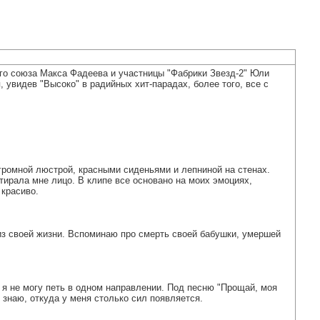
ого союза Макса Фадеева и участницы "Фабрики Звезд-2" Юли
 увидев "Высоко" в радийных хит-парадах, более того, все с
огромной люстрой, красными сиденьями и лепниной на стенах.
ытирала мне лицо. В клипе все основано на моих эмоциях,
 красиво.
е из своей жизни. Вспоминаю про смерть своей бабушки, умершей
и я не могу петь в одном направлении. Под песню "Прощай, моя
 знаю, откуда у меня столько сил появляется.