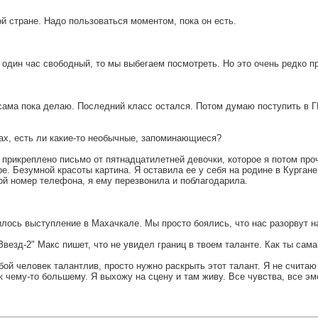
ой стране. Надо пользоваться моментом, пока он есть.
бы один час свободный, то мы выбегаем посмотреть. Но это очень редко 
е сама пока делаю. Последний класс остался. Потом думаю поступить в 
тах, есть ли какие-то необычные, запоминающиеся?
 прикреплено письмо от пятнадцатилетней девочки, которое я потом проч
 Безумной красоты картина. Я оставила ее у себя на родине в Кургане.
ой номер телефона, я ему перезвонила и поблагодарила.
лось выступление в Махачкале. Мы просто боялись, что нас разорвут н
везд-2" Макс пишет, что не увидел границ в твоем таланте. Как ты сама
любой человек талантлив, просто нужно раскрыть этот талант. Я не счит
 чему-то большему. Я выхожу на сцену и там живу. Все чувства, все эм