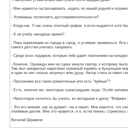
- Мне нравится гастролировать, ездить по нашей родной и огромн
- Успеваешь посмотреть достопримечательности?
- Когда как. У нас очень плотный график, и если выдается хотя 
- А на учебу находишь время?
- Пока переезжаем из города в город, я успеваю заниматься. Вс
самого детства училась танцевать.
- Среди всех подарков, которые тебе дарят поклонники на концер
- Конечно. Однажды мне на сцену кинули свитер, к которому было
Там был акварелью нарисован огромный корабль в бушующем море.
и один из них сильно затронул мою душу. Автор стиха оставил св
- Поклонники все такие романтичные или есть "буйные"?
- Есть, конечно же, некоторые сумасшедшие люди. Особо запомни
- Напоследок хотелось бы узнать: во вкладыше к диску "Фабрики З
- Это его мнение, как он думает, так и пишет. Мне кажется, что 
любимым делом. Мне это нравится, и я, естественно, стремлюсь к
Виталий Шрамков