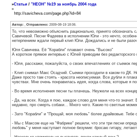
»
Статьи
/
"НЕОН" №19 за ноябрь 2004 года
»
http://savicheva.com/page.php?id=84
Автор:
,
Отправлено:
2009-08-19 18:06.
То, что невозможно объяснить рационально, принято обозначать 
Савичевой. Песни Фадеева в исполнении Юли - это нечто, особенн
нетерпением ждали первый клип Юли. Дождались и не были разо
Юля Савичева. Её "Корабли" плавают очень "Высоко"
А короткое прямое интервью с Юлей приводим без редакторского 
- Юля, расскажи, пожалуйста, о своих впечатлениях от съемок пе
- Клип снимал Макс Осадчий. Съемки проходили в каком-то ДК. Н
Даже просто там стоять - красота неописуемая. Все дубли я плак
чувствах. Мне очень понравилась идея, когда слова, которые я по
- Во время исполнения песни ты плачешь. Неужели на всех конце
- Да, на всех. Когда я пою, каждое слово для меня что-то значит
недавно, про смерть собаки… Много чего. Какие-то светлые моме
- Зато "Корабли" и "Прощай, моя любовь" более драйвовые. Тебе
- Мы с Максом еще на "Фабрике" решили, что эти три песни опред
любовь" у меня наступает полное безумие: бросаю гитару, летают
- Насколько утомительно выступать почти каждый день?