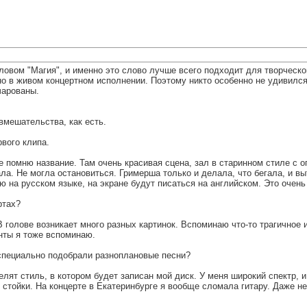
словом "Магия", и именно это слово лучше всего подходит для творческ
о в живом концертном исполнении. Поэтому никто особенно не удивился,
чарованы.
вмешательства, как есть.
рвого клипа.
е помню название. Там очень красивая сцена, зал в старинном стиле с 
ала. Не могла остановиться. Гримерша только и делала, что бегала, и в
ю на русском языке, на экране будут писаться на английском. Это очень
ртах?
. В голове возникает много разных картинок. Вспоминаю что-то трагично
нты я тоже вспоминаю.
 специально подобрали разноплановые песни?
елят стиль, в котором будет записан мой диск. У меня широкий спектр, 
 стойки. На концерте в Екатеринбурге я вообще сломала гитару. Даже не