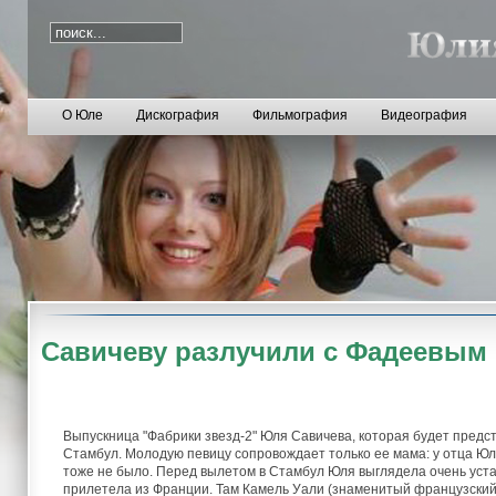
О Юле
Дискография
Фильмография
Видеография
Савичеву разлучили с Фадеевым
Выпускница "Фабрики звезд-2" Юля Савичева, которая будет предс
Стамбул. Молодую певицу сопровождает только ее мама: у отца Ю
тоже не было. Перед вылетом в Стамбул Юля выглядела очень устав
прилетела из Франции. Там Камель Уали (знаменитый французский 