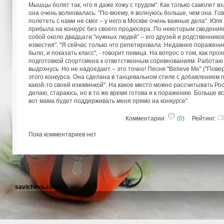
Мышцы болят так, что я даже хожу с трудом". Как только самолет 
она очень волновалась: "По-моему, я волнуюсь больше, чем она. Го
полететь с нами не смог – у него в Москве очень важные дела". Ю
прибыла на конкурс без своего продюсера. По некоторым сведениям
собой около двадцати "нужных людей" – его друзей и родственнико
известия". "Я сейчас только что репетировала. Недавнее поражение
было, и показать класс", - говорит певица. На вопрос о том, как про
подготовкой спортсмена к ответственным соревнованиям. Работаю 
выдохнусь. Но не надоедает – это точно! Песня "Believe Me" ("По
этого конкурса. Она сделана в танцевальном стиле с добавлением г
какой-то своей изюминкой". На какое место можно рассчитывать Рос
делаю, стараюсь, но в то же время готова и к поражению. Больше в
вот мама будет поддерживать меня прямо на конкурсе".
Комментарии:
(0)
Рейтинг:
Пока комментариев нет
savicheva.com