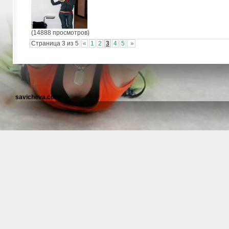
(14888 просмотров)
Страница 3 из 5
«
1
2
3
4
5
»
savicheva.com