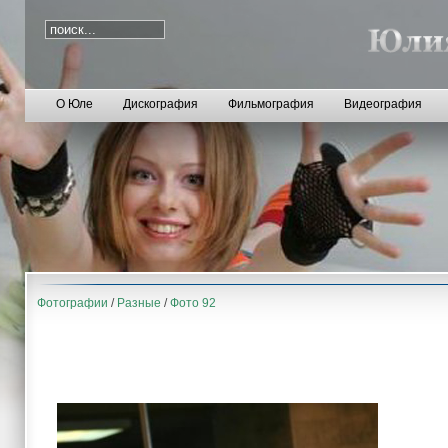
О Юле
Дискография
Фильмография
Видеография
Фотографии
/
Разные
/
Фото 92