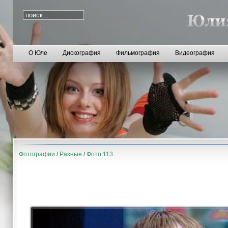
О Юле
Дискография
Фильмография
Видеография
Фотографии
/
Разные
/
Фото 113