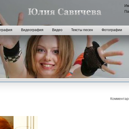
И
Па
графия
Видеография
Видео
Тексты песен
Фотографии
Комментар