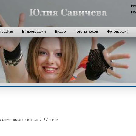
И
Па
графия
Видеография
Видео
Тексты песен
Фотографии
пление-подарок в честь ДР Иракли