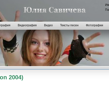
И
Па
графия
Видеография
Видео
Тексты песен
Фотографии
ion 2004)