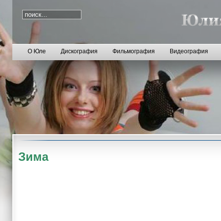
О Юле
Дискография
Фильмография
Видеография
Зима