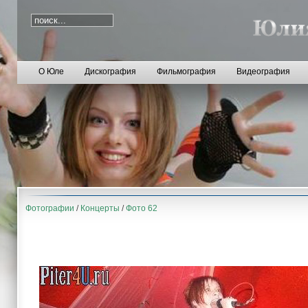
О Юле
Дискография
Фильмография
Видеография
Фотографии
/
Концерты
/
Фото 62