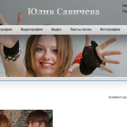
И
Па
графия
Видеография
Видео
Тексты песен
Фотографии
Комментар