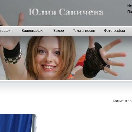
И
Па
графия
Видеография
Видео
Тексты песен
Фотографии
Комментар