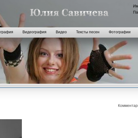
И
Па
графия
Видеография
Видео
Тексты песен
Фотографии
Комментар