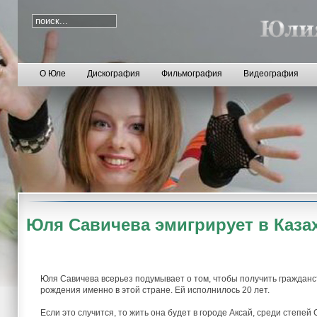
О Юле
Дискография
Фильмография
Видеография
Юля Савичева эмигрирует в Каза
Юля Савичева всерьез подумывает о том, чтобы получить гражданст
рождения именно в этой стране. Ей исполнилось 20 лет.
Если это случится, то жить она будет в городе Аксай, среди степей