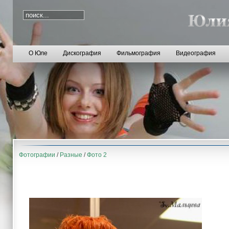
О Юле
Дискография
Фильмография
Видеография
Фотографии
/
Разные
/
Фото 2