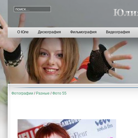
О Юле
Дискография
Фильмография
Видеография
Фотографии
/
Разные
/
Фото 55