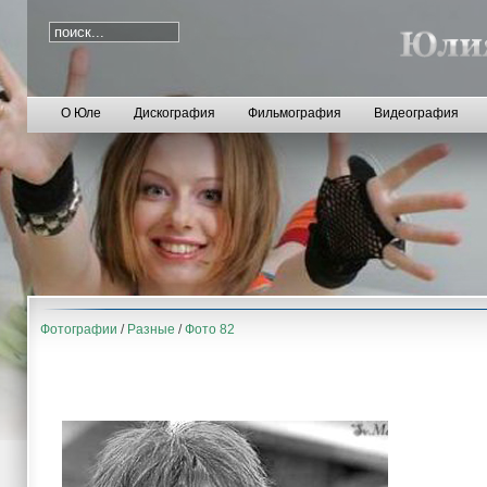
О Юле
Дискография
Фильмография
Видеография
Фотографии
/
Разные
/
Фото 82