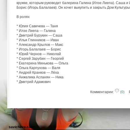
кружке, которым руководит балерина Галина (Илзе Лиепа). Саша 
Борис (Игорь Балалаев). Он хочет выкупить и закрыть Дом Культур
В ролях
* Юлия Савичева — Таня
* Илзе Лиепа — Галина
* Дмитрий Бурукин — Саша
* Илья Глинников — Иван
* Александр Крылов — Макс
* Игорь Балалаев — Борис
* Юрий Чернов — Николай
* Сергей Зарубин — Георгий
* Екатерина Минькова — Ольга
* Ольга Карпухова — Валя
* Андрей Кранков — Лёха
* Анжелика Асланян — Ника
* Дмитрий Адамович
Комментарии:
(0)
Ре
savicheva.com