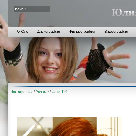
О Юле
Дискография
Фильмография
Видеография
Фотографии
/
Разные
/
Фото 119