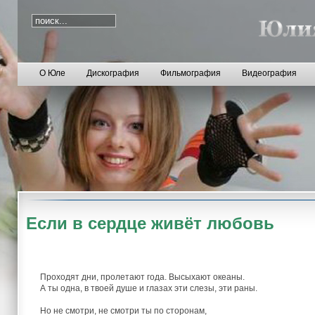
О Юле
Дискография
Фильмография
Видеография
Если в сердце живёт любовь
Проходят дни, пролетают года. Высыхают океаны.
А ты одна, в твоей душе и глазах эти слезы, эти раны.
Но не смотри, не смотри ты по сторонам,