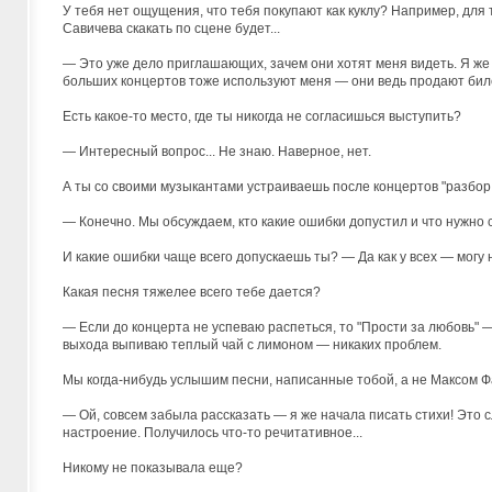
У тебя нет ощущения, что тебя покупают как куклу? Например, для 
Савичева скакать по сцене будет...
— Это уже дело приглашающих, зачем они хотят меня видеть. Я же в
больших концертов тоже используют меня — они ведь продают биле
Есть какое-то место, где ты никогда не согласишься выступить?
— Интересный вопрос... Не знаю. Наверное, нет.
А ты со своими музыкантами устраиваешь после концертов "разбор
— Конечно. Мы обсуждаем, кто какие ошибки допустил и что нужно с
И какие ошибки чаще всего допускаешь ты? — Да как у всех — могу н
Какая песня тяжелее всего тебе дается?
— Если до концерта не успеваю распеться, то "Прости за любовь" —
выхода выпиваю теплый чай с лимоном — никаких проблем.
Мы когда-нибудь услышим песни, написанные тобой, а не Максом 
— Ой, совсем забыла рассказать — я же начала писать стихи! Это с
настроение. Получилось что-то речитативное...
Никому не показывала еще?