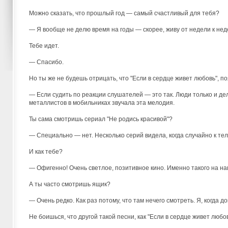
Можно сказать, что прошлый год — самый счастливый для тебя?
— Я вообще не делю время на годы — скорее, живу от недели к нед
Тебе идет.
— Спасибо.
Но ты же не будешь отрицать, что "Если в сердце живет любовь", 
— Если судить по реакции слушателей — это так. Люди только и де
металлистов в мобильниках звучала эта мелодия.
Ты сама смотришь сериал "Не родись красивой"?
— Специально — нет. Несколько серий видела, когда случайно к те
И как тебе?
— Офигенно! Очень светлое, позитивное кино. Именно такого на н
А ты часто смотришь ящик?
— Очень редко. Как раз потому, что там нечего смотреть. Я, когда 
Не боишься, что другой такой песни, как "Если в сердце живет любов