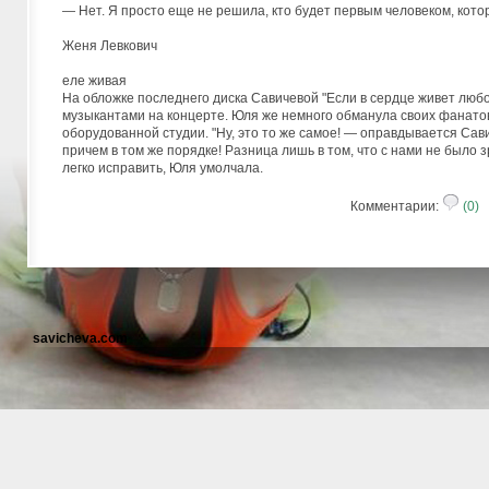
— Нет. Я просто еще не решила, кто будет первым человеком, котор
Женя Левкович
еле живая
На обложке последнего диска Савичевой "Если в сердце живет любов
музыкантами на концерте. Юля же немного обманула своих фанатов
оборудованной студии. "Ну, это то же самое! — оправдывается Сави
причем в том же порядке! Разница лишь в том, что с нами не было 
легко исправить, Юля умолчала.
Комментарии:
(0)
Р
savicheva.com