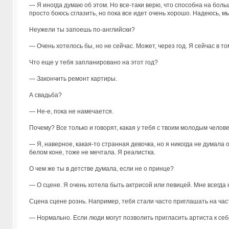
— Я иногда думаю об этом. Но все-таки верю, что способна на больш
просто боюсь сглазить, но пока все идет очень хорошо. Надеюсь, мы
Неужели ты запоешь по-английски?
— Очень хотелось бы, но не сейчас. Может, через год. Я сейчас в т
Что еще у тебя запланировано на этот год?
— Закончить ремонт картиры.
А свадьба?
— Не-е, пока не намечается.
Почему? Все только и говорят, какая у тебя с твоим молодым челове
— Я, наверное, какая-то странная девочка, но я никогда не думала 
белом коне, тоже не мечтала. Я реалистка.
О чем же ты в детстве думала, если не о принце?
— О сцене. Я очень хотела быть актрисой или певицей. Мне всегда
Сцена сцене рознь. Например, тебя стали часто приглашать на час
— Нормально. Если люди могут позволить пригласить артиста к себ