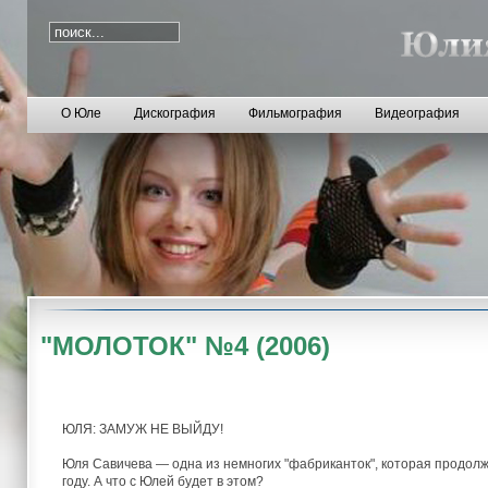
О Юле
Дискография
Фильмография
Видеография
"МОЛОТОК" №4 (2006)
ЮЛЯ: ЗАМУЖ НЕ ВЫЙДУ!
Юля Савичева — одна из немногих "фабриканток", которая продолж
году. А что с Юлей будет в этом?