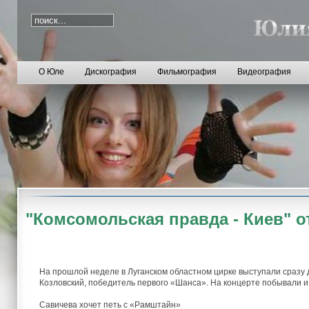
О Юле
Дискография
Фильмография
Видеография
"Комсомольская правда - Киев" от
На прошлой неделе в Луганском областном цирке выступали сразу 
Козловский, победитель первого «Шанса». На концерте побывали 
Савичева хочет петь с «Рамштайн»