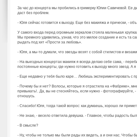
За час до концерта мы пробились в гримерку Юлии Савичевой. Ее ди
даст без проблем.
- Юля сейчас готовится к выходу. Еще без макияжа и прически, - об
У самого входа перед огромным зеркалом стояла маленькая хрупкая
Мы премного удивились, узнав, что это милое создание и есть та
рыдать под хит «Прости за любовь».
- Юля, а мы-то думали, что звезды возят с собой стилистов и визаж
- На выездных концертах макияж я всегда делаю себе сама, - переби
постоянные концерты, где нужно готовить к выходу много звезд. А я
- Еще недавно у тебя было каре… Любишь экспериментировать с п
- Почему бы и нет? Волосы, которые я отрастила на «Фабрике», мне 
привыкать!.. Да, вы не стесняйтесь, если нужно - фотографируйте,
отношусь.
- Спасибо! Юля, тогда такой вопрос: как думаешь, хорошо ли приме
- Не знаю, - весело ответила девушка. - Главное, чтобы радость бы
- В смысле?
- Ну, чтобы не только мы были рады их видеть, а и они нас. Чтобы