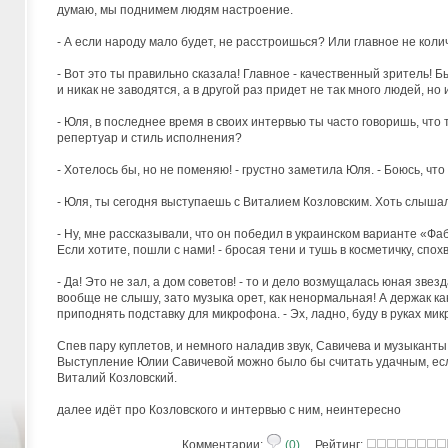
думаю, мы поднимем людям настроение.
- А если народу мало будет, не расстроишься? Или главное не колич
- Вот это ты правильно сказала! Главное - качественный зритель!
и никак не заводятся, а в другой раз придет не так много людей, н
- Юля, в последнее время в своих интервью ты часто говоришь, чт
репертуар и стиль исполнения?
- Хотелось бы, но не поменяю! - грустно заметила Юля. - Боюсь, чт
- Юля, ты сегодня выступаешь с Виталием Козловским. Хоть слышал
- Ну, мне рассказывали, что он победил в украинском варианте «Фа
Если хотите, пошли с нами! - бросая тени и тушь в косметичку, спо
- Да! Это не зал, а дом советов! - то и дело возмущалась юная зве
вообще не слышу, зато музыка орет, как ненормальная! А держак к
приподнять подставку для микрофона. - Эх, ладно, буду в руках ми
Спев пару куплетов, и немного наладив звук, Савичева и музыкант
Выступление Юлии Савичевой можно было бы считать удачным, есл
Виталий Козловский.
далее идёт про Козловского и интервью с ним, неинтересно
Комментарии:
(0)
Рейтинг: