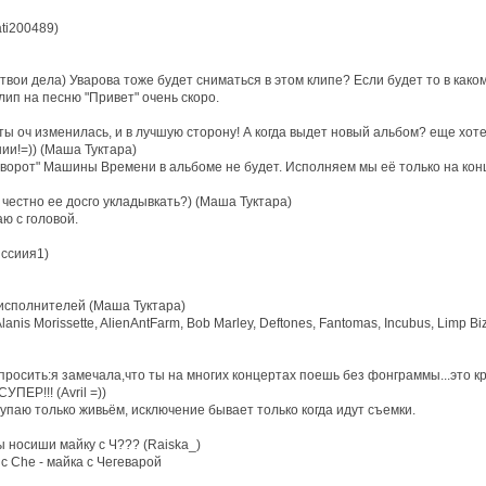
ti200489)
вои дела) Уварова тоже будет сниматься в этом клипе? Если будет то в каком 
лип на песню "Привет" очень скоро.
о ты оч изменилась, и в лучшую сторону! А когда выдет новый альбом? еще хот
и!=)) (Маша Туктара)
ворот" Машины Времени в альбоме не будет. Исполняем мы её только на кон
 честно ее досго укладывкать?) (Маша Туктара)
аю с головой.
иссиия1)
 исполнителей (Маша Туктара)
nis Morissette, AlienAntFarm, Bob Marley, Deftones, Fantomas, Incubus, Limp Bizk
спросить:я замечала,что ты на многих концертах поешь без фонграммы...это кр
ПЕР!!! (Avril =))
упаю только живьём, исключение бывает только когда идут съемки.
ы носиши майку с Ч??? (Raiska_)
 с Che - майка с Чегеварой