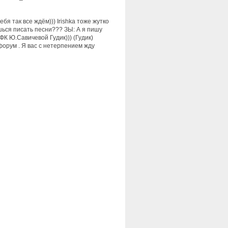
я так все ждём))) Irishka тоже жутко
шься писать песни??? ЗЫ: А я пишу
ФК Ю.Савичевой Гудик))) (Гудик)
форум . Я вас с нетерпением жду