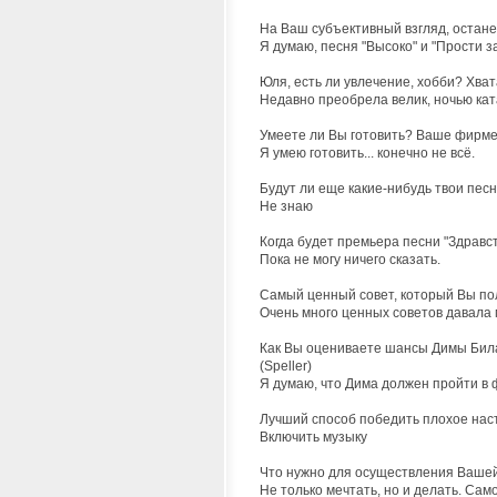
На Ваш субъективный взгляд, останет
Я думаю, песня "Высоко" и "Прости з
Юля, есть ли увлечение, хобби? Хват
Недавно преобрела велик, ночью кат
Умеете ли Вы готовить? Ваше фирмен
Я умею готовить... конечно не всё.
Будут ли еще какие-нибудь твои песн
Не знаю
Когда будет премьера песни "Здравств
Пока не могу ничего сказать.
Самый ценный совет, который Вы полу
Очень много ценных советов давала 
Как Вы оцениваете шансы Димы Билан
(Speller)
Я думаю, что Дима должен пройти в ф
Лучший способ победить плохое наст
Включить музыку
Что нужно для осуществления Вашей 
Не только мечтать, но и делать. Само