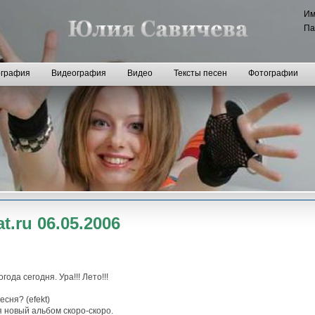
И
Па
графия
Видеография
Видео
Тексты песен
Фотографии
t.ru 06.05.2006
ода сегодня. Ура!!! Лето!!!
сня? (efekt)
 новый альбом скоро-скоро.