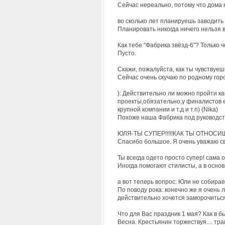
Сейчас нереально, потому что дома 
во сколько лет планируешь заводить
Планировать никогда ничего нельзя в 
Как тебе "Фабрика звёзд-6"? Только ч
Пусто.
Скажи, пожалуйста, как ты чувствуеш
Сейчас очень скучаю по родному горо
): Действительно ли можно пройти ка
проекты,обязательно,у финалистов е
крупной компании и т.д и т.п) (Nika)
Похоже наша Фабрика под руководст
ЮЛЯ-ТЫ СУПЕР!!!!!КАК ТЫ ОТНОСИ
Спасибо большое. Я очень уважаю св
Ты всегда одето просто супер! сама
Иногда помогают стилисты, а в основ
а вот теперь вопрос: Юли не собирае
По поводу рока: конечно же я очень 
действительно хочется заморочитьс
Что для Вас праздник 1 мая? Как в 
Весна. Крестьянин торжествуя.... тра