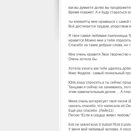
как вы думаете долко вы продержите
Время покажет. А я буду стараться из
ты клевая!ты мне нравишся с самой 
Всё достигается трудом, упорством и в
Я твоя самая любимая паклоницца.Ты 
нравится.Можно мне у тебя спрасить:
Спасибо за такие добрые слова, но т
Мне очень нравитя Твое творчество и
Очень хотела бы.
Хотела узнать как тебе удалось доби
Макс Фадеев - самый гениальный про
Юля,хошу спросить,а ты сейчас прод
Танцами я сейчас не занимаюсь, пото
этим замечательным делом. ... А пла
Меня очень интересует твоя песня (Е
сказать спасибо, что написала её.Он
Ещё раз спасибо. (Лейн11)
Песню "Если в сердце живет любовь"
Esli ne sekret kovo ti liubish?Esli ti 
У меня мой любимый человек. А песни