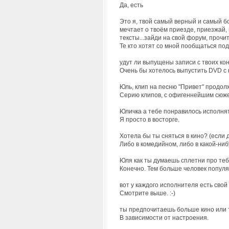
Да, есть
Это я, твой самый верный и самый бо
мечтает о твоём приезде, приезжай,
тексты...зайди на свой форум, прочи
Те кто хотят со мной пообщаться по
удут ли выпущены записи с твоих ко
Очень бы хотелось выпустить DVD с 
Юль, клип на песню "Привет" продолж
Серию клипов, с офигеннейшим сюж
Юличка а тебе понравилось исполнят
Я просто в восторге.
Хотела бы ты сняться в кино? (если д
Либо в комедийном, либо в какой-ни
Юля как ты думаешь сплетни про те
Конечно. Тем больше человек популя
вот у каждого исполнителя есть свой
Смотрите выше. :-)
ты предпочитаешь больше кино или т
В зависимости от настроения.