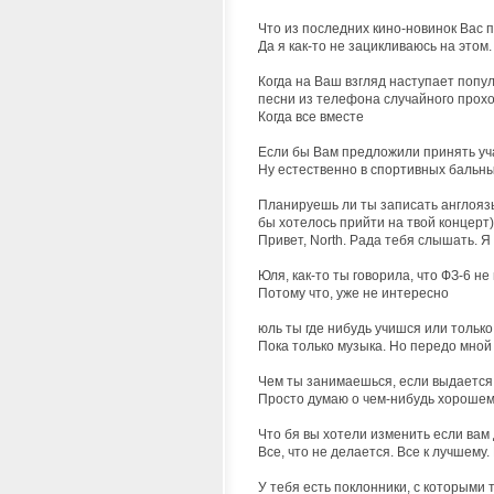
Что из последних кино-новинок Вас п
Да я как-то не зацикливаюсь на этом.
Когда на Ваш взгляд наступает попу
песни из телефона случайного прохож
Когда все вместе
Если бы Вам предложили принять учас
Ну естественно в спортивных бальн
Планируешь ли ты записать англоязы
бы хотелось прийти на твой концерт)
Привет, North. Рада тебя слышать. Я
Юля, как-то ты говорила, что ФЗ-6 не
Потому что, уже не интересно
юль ты где нибудь учишся или тольк
Пока только музыка. Но передо мно
Чем ты занимаешься, если выдается
Просто думаю о чем-нибудь хороше
Что бя вы хотели изменить если вам
Все, что не делается. Все к лучшему.
У тебя есть поклонники, с которыми