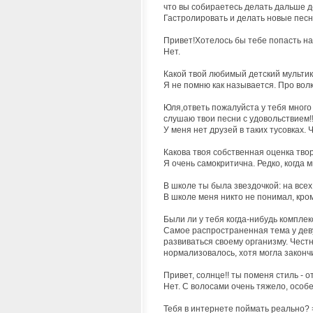
что вы собираетесь делать дальше 
Гастролировать и делать новые песн
Привет!Хотелось бы тебе попасть на
Нет.
Какой твой любимый детский мультик)
Я не помню как называется. Про волка и
Юля,ответь пожалуйста у тебя много 
слушаю твои песни с удовольствием!!
У меня нет друзей в таких тусовках.
Какова твоя собственная оценка твор
Я очень самокритична. Редко, когда м
В школе ты была звездочкой: на всех
В школе меня никто не понимал, кро
Были ли у тебя когда-нибудь комплекс
Самое распространенная тема у девуш
развиваться своему организму. Честн
нормализовалось, хотя могла законч
Привет, солнце!! ты поменя стиль - 
Нет. С волосами очень тяжело, особ
Тебя в интернете поймать реально? 