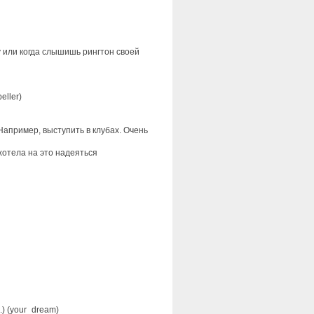
у или когда слышишь рингтон своей
eller)
апример, выступить в клубах. Очень
хотела на это надеяться
) (your_dream)