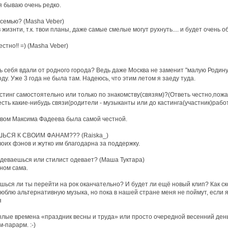
я бываю очень редко.
 семью? (Masha Veber)
жизнти, т.к. твои планы, даже самые смелые могут рухнуть.... и будет очень о
естно!! =) (Masha Veber)
ь себя вдали от родного города? Ведь даже Москва не заменит "малую Родину"
ду. Уже 3 года не была там. Надеюсь, что этим летом я заеду туда.
стинг самостоятельно или только по знакомству(связям)?(Ответь честно,пожал
сть какие-нибудь связи(родители - музыканты или до кастинга(участник)работ
вом Максима Фадеева была самой честной.
ШЬСЯ К СВОИМ ФАНАМ??? (Raiska_)
оих фэнов и жутко им благодарна за поддержку.
 одеваешься или стилист одевает? (Маша Туктара)
ном сама.
шься ли ты перейти на рок оканчательно? И будет ли ещё новый клип? Как скор
люблю альтернативную музыка, но пока в нашей стране меня не поймут, если я
я
былые времена «праздник весны и труда» или просто очередной весенний день?
м-парарм. :-)