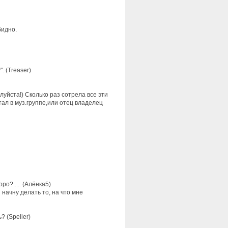
бидно.
. (Treaser)
уйста!) Сколько раз сотрела все эти
ал в муз.группе,или отец владелец
о?..... (Алёнка5)
 начну делать то, на что мне
 (Speller)