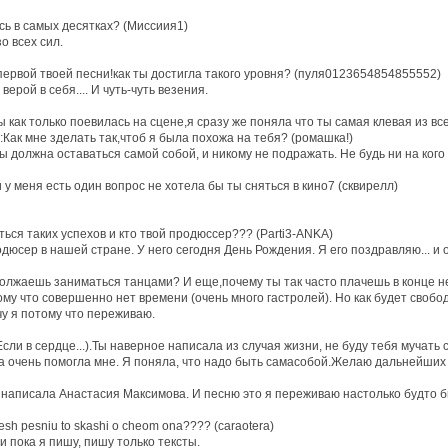
сь в самых десятках? (Миссиия1)
о всех сил.
первой твоей песни!как ты достигла такого уровня? (пуля0123654854855552)
ерой в себя.... И чуть-чуть везения.
как только поевилась на сцене,я сразу же поняла что ты самая клевая из вс
Как мне зделать так,чтоб я была похожа на тебя? (ромашка!)
ы должна оставаться самой собой, и никому не подражать. Не будь ни на кого
 у меня есть один вопрос не хотела бы ты сняться в кино7 (сквирелл)
ться таких успехов и кто твой продюссер??? (Parti3-ANKA)
дюсер в нашей стране. У него сегодня День Рождения. Я его поздравляю... и
олжаешь заниматься танцами? И еще,почему ты так часто плачешь в конце н
му что совершенно нет времени (очень много гастролей). Но как будет свобо
чу я потому что переживаю.
сли в сердце...).Ты наверное написала из случая жизни, не буду тебя мучать с
а очень помогла мне. Я поняла, что надо быть самасобой.Желаю дальнейших ус
 написала Анастасия Максимова. И песню это я переживаю настолько будто б
pishesh pesniu to skashi o cheom ona???? (caraotera)
 пока я пишу, пишу только тексты.