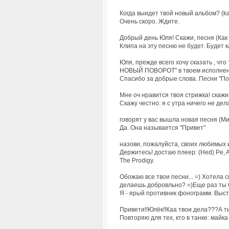
Когда выидет твой новый альбом? (ka
Очень скоро. Ждите.
Добрый день Юля! Скажи, песня (Как т
Клипа на эту песню не будет. Будет к
Юля, прежде всего хочу сказать , чт
НОВЫЙ ПОВОРОТ" в твоем исполнени
Спасибо за добрые слова. Песни "По
Мне оч нравится твоя стрижка! скажи
Скажу честно: я с утра ничего не дел
говорят у вас вышла новая песня (М
Да. Она называется "Привет"
назови, пожалуйста, своих любимых
Держитесь! достаю плеер: (Hed) Pe, Ala
The Prodigy.
Обожаю все твои песни... =) Хотела 
делаешь добровльно? =)Еще раз ты СУ
Я - ярый противник фонограмм. Выст
Привети!!Юлёк!!Каа твои дела???А т
Повторяю для тех, кто в танке: майка