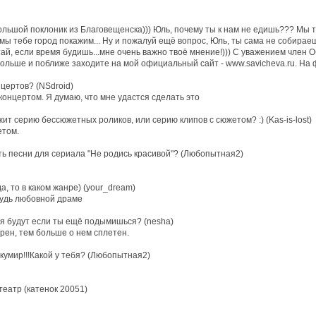
льшой поклоник из Благовещенска))) Юль, почему ты к нам не едишь??? Мы теб
 мы тебе город покажим... Ну и пожалуй ещё вопрос, Юль, ты сама не собирае
тай, если время будишь...мне очень важно твоё мнение!))) С уважением член О
дольше и поближе заходите на мой официальный сайт - www.savicheva.ru. На 
нцертов? (NSdroid)
концертом. Я думаю, что мне удастся сделать это
ит серию бессюжетных роликов, или серию клипов с сюжетом? :) (Kas-is-lost)
етом.
ь песни для сериала "Не родись красивой"? (Любопытная2)
а, то в каком жанре) (your_dream)
будь любовной драме
бя будут если ты ещё подымишься? (nesha)
рен, тем больше о нем сплетен.
 кумир!!!Какой у тебя? (Любопытная2)
еатр (катенок 20051)