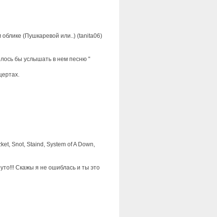
облике (Пушкаревой или..) (tanita06)
елось бы услышать в нем песню "
цертах.
et, Snot, Staind, System of A Down,
уто!!! Скажы я не ошиблась и ты это