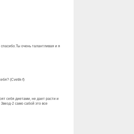
е спасибо.Ты очень талантливая и я
бя? (Cvetik-f)
рят себя диетами, не дает расти и
 Звезд-2 само сабой это все