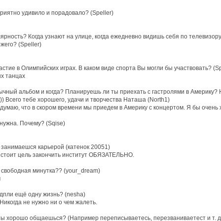
риятно удивило и порадовало? (Speller)
лярность? Когда узнают на улице, когда ежедневно видишь себя по телевизор
его? (Speller)
тие в Олимпийских играх. В каком виде спорта Вы могли бы участвовать? (Sp
ых танцах
чный альбом и когда? Планируешь ли ты приехать с гастролями в Америку? Н
)) Всего тебе хорошего, удачи и творчества Наташа (North1)
 думаю, что в скором времени мы приедем в Америку с концертом. Я бы очень 
 нужна. Почему? (Sqise)
о занимаешся карьерой (катенок 20051)
й стоит цель закончить институт ОБЯЗАТЕЛЬНО.
 свободная минутка?? (your_dream)
м
 дпли ещё одну жизнь? (nesha)
 Никогда не нужно ни о чем жалеть.
 ты хорошо общаешься? (Например переписываетесь, перезваниваетест и т. д.