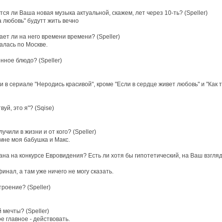
ся ли Ваша новая музыка актуальной, скажем, лет через 10-ть? (Speller)
а любовь" будутт жить вечно
ает ли на него времени времени? (Speller)
алась по Москве.
ное блюдо? (Speller)
и в сериале "Неродись красивой", кроме "Если в сердце живет любовь" и "Как 
уй, это я"? (Sqise)
чили в жизни и от кого? (Speller)
мне моя бабушка и Макс.
а на конкурсе Евровидения? Есть ли хотя бы гипотетический, на Ваш взгляд,
инал, а там уже ничего не могу сказать.
роение? (Speller)
мечты? (Speller)
е главное - действовать.