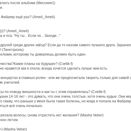
делать после альбома (Миссиия1)
и.
 Фабрику ещё раз? (Ameli_Ameli)
))? (Ameli_Ameli)
 пса. "Ну ты... Если чо... Заходи..."
друзей среди других звёзд? Если да то назови самого лучшего друга. Заране
! (Танетриэль)
 Человек, которому ты доверяешь должен быть один.
чества?Какие планы на будущее? (Cvetik-f)
не нравится как я спела, всегда хочется сделать лучше чем есть.
 концертах в главных ролях - или же предпочитала творить только для самой се
ме учителей.
ы по поводу внешности и как ты с этим справлялась? (Cvetik-f)
ек 14-16 лет - это думать, что они очень толстые, хотя очень худые. Они мо
о скажу, что раньше у меня была такая болезнь, но когда я попала на Фабрику
иться всё очень печально.
отрезала волосы, снова отрастить нет желания? (Masha Veber)
енно летом.
=) (Masha Veber)