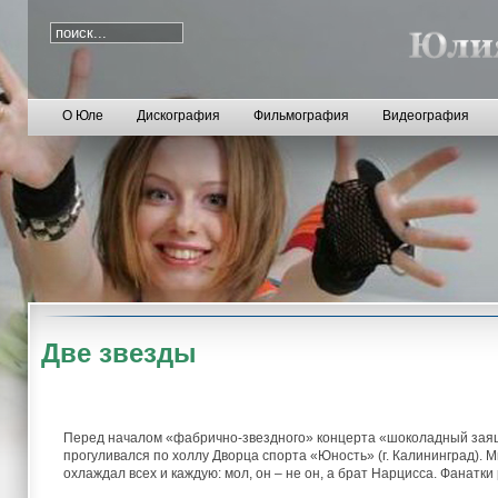
О Юле
Дискография
Фильмография
Видеография
Две звезды
Перед началом «фабрично-звездного» концерта «шоколадный заяц» 
прогуливался по холлу Дворца спорта «Юность» (г. Калининград).
охлаждал всех и каждую: мол, он – не он, а брат Нарцисса. Фанатк