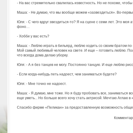
- На вас стремительно свалилась известность. Но не похоже, чтоб
Маша: - Не думаю, что мы вообще можем «зазвездиться». Во-первы
Юля: - С чего вдруг звездиться-то? Я на сцене с семи лет. Это моя
фоно…
- Хобби у вас есть?
Маша: - Люблю играть в бильярд, люблю ходить со своим братом по
Мой самый любимый человек на свете. И еще – готовить люблю. Полы
что всегда дома делаю уборку.
Юля: - А я без танцев не могу. Постоянно танцую. И еще люблю рисо
- Если когда-нибудь петь надоест, чем заниматься будете?
Юля: - Мне точно не надоест.
Маша: - Я думаю, мне тоже. Но я буду пробовать все, заниматься вс
еще уметь... Но больше всего хочу стать актрисой. Мечтаю Аглаю в
Спасибо фирме «Пеликан» за предоставленную возможность общен
Комментар