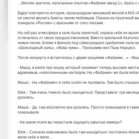
…Многие зрители, напуганные опытом «Фабрики звезд-1», брать с 
Вдруг повторится история, происшедшая минувшей весной в ККЗ «Р
не смогли вручить букеты своим любимцам. Охрана на пушечный выс
покидала «Россию» с красными от слез глазами.
На сей раз атмосфера в зале была приятной, охрана себя не выпяч
отличались от своих предшественников. Вместо кукольной безголос
новые песни. Ближе к финалу под сумасшедшее одобрение зала гря
«Шоколадный заяц», «Вова-чума»... Программу вел Пьер Нарцисс.
После концерта я встретилась с двумя грациями «Фабрики…» - Ма
- Маша, в клипе про кошку, который занимает теперь высокие места
вдумчивым, «наполненным» взглядом. На «Фабрике» же были взбал
Маша: - На «Фабрике» я себя особо не проявила. Там было страшно,
Юля: - Там очень тяжело было находиться. Представьте: три месяц
ругались.
Маша: - Да, там абсолютно все ругались. Просто показывали в таки
показывали.
- На каком этапе вы перестали ощущать скрытые камеры?
Юля: - Сначала невозможно было там находиться: постоянно боялис
жили себе и жили…