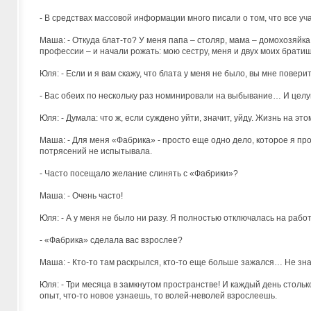
- В средствах массовой информации много писали о том, что все 
Маша: - Откуда блат-то? У меня папа – столяр, мама – домохозяйка
профессии – и начали рожать: мою сестру, меня и двух моих братиш
Юля: - Если и я вам скажу, что блата у меня не было, вы мне повери
- Вас обеих по нескольку раз номинировали на выбывание… И цел
Юля: - Думала: что ж, если суждено уйти, значит, уйду. Жизнь на это
Маша: - Для меня «Фабрика» - просто еще одно дело, которое я пр
потрясений не испытывала.
- Часто посещало желание слинять с «Фабрики»?
Маша: - Очень часто!
Юля: - А у меня не было ни разу. Я полностью отключалась на работ
- «Фабрика» сделала вас взрослее?
Маша: - Кто-то там раскрылся, кто-то еще больше зажался… Не знаю
Юля: - Три месяца в замкнутом пространстве! И каждый день столь
опыт, что-то новое узнаешь, то волей-неволей взрослеешь.