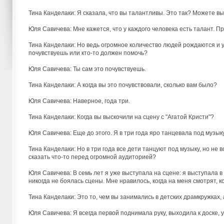
Тина Канделаки: Я сказала, что вы талантливы. Это так? Можете вы
Юля Савичева: Мне кажется, что у каждого человека есть талант. Пр
Тина Канделаки: Но ведь огромное количество людей рождаются и ум
почувствуешь или кто-то должен помочь?
Юля Савичева: Ты сам это почувствуешь.
Тина Канделаки: А когда вы это почувствовали, сколько вам было?
Юля Савичева: Наверное, года три.
Тина Канделаки: Когда вы выскочили на сцену с "Агатой Кристи"?
Юля Савичева: Еще до этого. Я в три года яро танцевала под музыку
Тина Канделаки: Но в три года все дети танцуют под музыку, но не в
сказать что-то перед огромной аудиторией?
Юля Савичева: В семь лет я уже выступала на сцене: я выступала в 
никогда не боялась сцены. Мне нравилось, когда на меня смотрят, к
Тина Канделаки: Это то, чем вы занимались в детских драмкружках,
Юля Савичева: Я всегда первой поднимала руку, выходила к доске, у