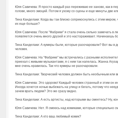
Юля Савичева: Я просто каждый раз переживаю ее заново, как в пер
голове, много эмоций. Потом я ухожу со сцены и еще минуты две или
Тина Канделаки: Когда вы так близко соприкоснулись с этим миром, 
их еще больше?
Юля Савичева: После "Фабрики" я стала очень сильно замечать в люд
появляется очень много друзей и это настораживает. Начинаешь б
Тина Канделаки: А кумиры были, которые разочаровали? Вот вы в дет
человек.
Юля Савичева: На "Фабрике" мы встречались с разными исполните
приехал с живыми музыкантами, я с ним так напелась. Жанна Агуз
мне очень нравилась. Так что кумиры не разочаровали.
Тина Канделаки: Творческий человек должен быть необычным или в
Юля Савичева: Это здорово! Каждый человек странный и этим он ин
Иногда хочется ночью выбежать на улицу и бегать, потому что некуд
зачем врать людям? Это же сразу видно.
Тина Канделаки: А есть артисты, над которыми вы смеетесь? Ну, кон
Юля Савичева: Нет. Я смеюсь над комиками, которые специально с
Тина Канделаки: А кто ваш любимый комик?