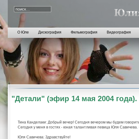
О Юле
Дискография
Фильмография
Видеография
"Детали" (эфир 14 мая 2004 года).
Тина Канделаки: Добрый вечер! Сегодня вечером мы будем говорить 
Сегодня у меня в гостях - юная талантливая певица Юля Савичева.
Юля Савичева: Здравствуйте!