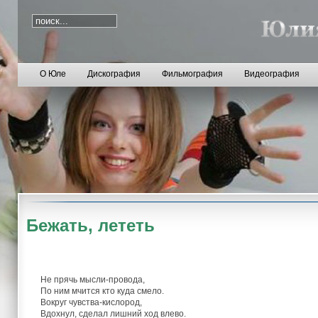
О Юле
Дискография
Фильмография
Видеография
Бежать, лететь
Не прячь мысли-провода,
По ним мчится кто куда смело.
Вокруг чувства-кислород,
Вдохнул, сделал лишний ход влево.