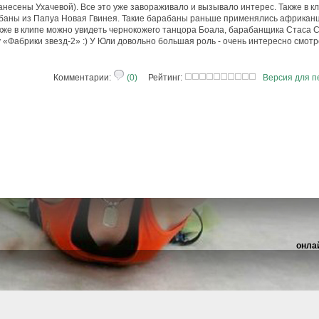
анесены Ухачевой). Все это уже завораживало и вызывало интерес. Также в к
абаны из Папуа Новая Гвинея. Такие барабаны раньше применялись африканц
акже в клипе можно увидеть чернокожего танцора Боала, барабанщика Стаса С
у «Фабрики звезд-2» :) У Юли довольно большая роль - очень интересно смот
Комментарии:
(0)
Рейтинг:
Версия для п
онла