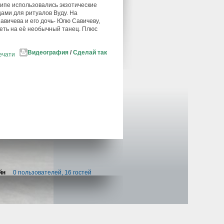
липе использовались экзотические
ами для ритуалов Вуду. На
авичева и его дочь- Юлю Савичеву,
реть на её необычный танец. Плюс
Видеография
/
Сделай так
ечати
йн
0 пользователей, 16 гостей