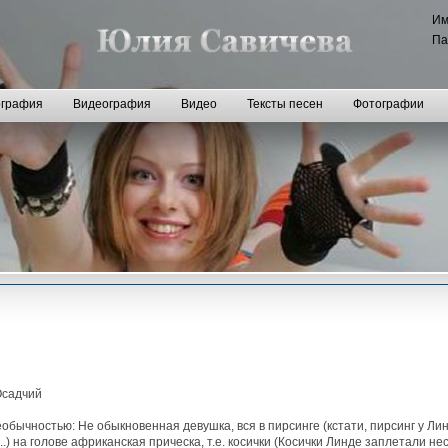
И
Па
графия
Видеография
Видео
Тексты песен
Фотографии
Осадчий
еобычностью: Не обыкновенная девушка, вся в пирсинге (кстати, пирсинг у Л
..) на голове африканская прическа, т.е. косички (Косички Линде заплетали н