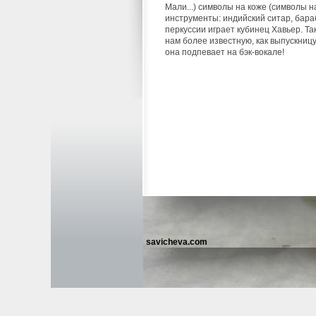
Мали...) символы на коже (символы н
инструменты: индийский ситар, бар
перкуссии играет кубинец Хавьер. Т
нам более известную, как выпускниц
она подпевает на бэк-вокале!
savicheva.com