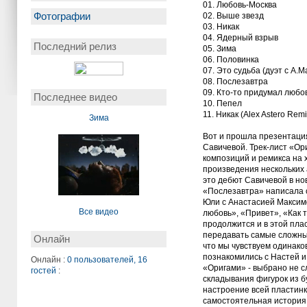
01. Любовь-Москва
Фотографии
02. Выше звезд
03. Никак
04. Ядерный взрыв
Последний релиз
05. Зима
06. Половинка
07. Это судьба (дуэт с А.
08. Послезавтра
09. Кто-то придумал любо
Последнее видео
10. Пепел
11. Никак (Alex Astero Remi
Зима
Вот и прошла презентация
Савичевой. Трек-лист «Ор
композиций и ремикса на 
произведения нескольких 
это дебют Савичевой в но
«Послезавтра» написала 
Юли с Анастасией Максимо
Все видео
любовь», «Привет», «Как 
продолжится и в этой пла
передавать самые сложны
Онлайн
что мы чувствуем одинаков
познакомились с Настей и
Онлайн :
0 пользователей, 16
«Оригами» - выбрано не с
гостей
:
складывания фигурок из б
настроение всей пластинк
самостоятельная история,