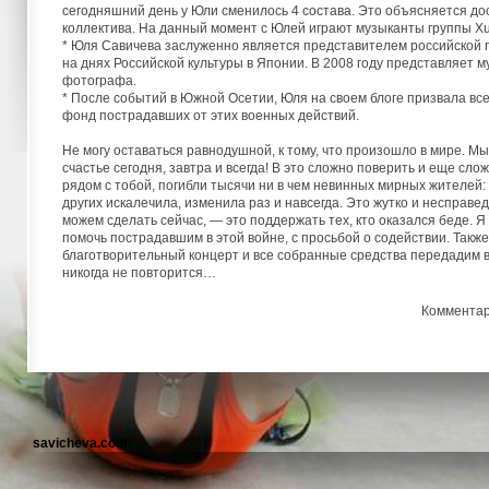
сегодняшний день у Юли сменилось 4 состава. Это объясняется д
коллектива. На данный момент с Юлей играют музыканты группы X
* Юля Савичева заслуженно является представителем российской п
на днях Российской культуры в Японии. В 2008 году представляет 
фотографа.
* После событий в Южной Осетии, Юля на своем блоге призвала вс
фонд пострадавших от этих военных действий.
Не могу оставаться равнодушной, к тому, что произошло в мире. Мы 
счастье сегодня, завтра и всегда! В это сложно поверить и еще слож
рядом с тобой, погибли тысячи ни в чем невинных мирных жителей:
других искалечила, изменила раз и навсегда. Это жутко и несправед
можем сделать сейчас, — это поддержать тех, кто оказался беде. Я 
помочь пострадавшим в этой войне, с просьбой о содействии. Также
благотворительный концерт и все собранные средства передадим в
никогда не повторится…
Коммента
savicheva.com