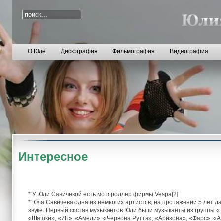
О Юле
Дискография
Фильмография
Видеография
Интересное
* У Юли Савичевой есть мотороллер фирмы Vespa[2]
* Юля Савичева одна из немногих артистов, на протяжении 5 лет 
звуке. Первый состав музыкантов Юли были музыканты из группы «
«Шашки», «7Б», «Амели», «Червона Рутта», «Аризона», «Фарс», «Ал