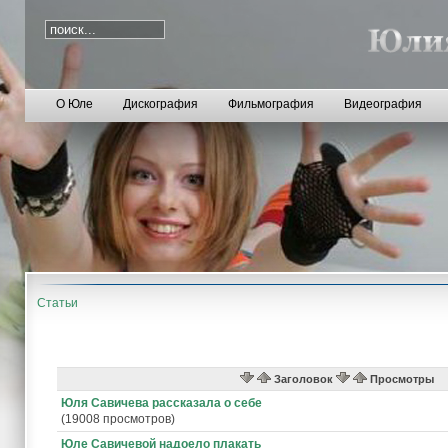
О Юле
Дискография
Фильмография
Видеография
Статьи
Заголовок
Просмотры
Юля Савичева рассказала о себе
(19008 просмотров)
Юле Савичевой надоело плакать